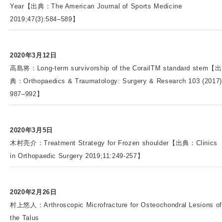
Year【出典：The American Journal of Sports Medicine
2019;47(3):584–589】
2020年3月12日
高島将：Long-term survivorship of the CorailTM standard stem【出
典：Orthopaedics & Traumatology: Surgery & Research 103 (2017)
987–992】
2020年3月5日
木村亮介：Treatment Strategy for Frozen shoulder【出典：Clinics
in Orthopaedic Surgery 2019;11:249-257】
2020年2月26日
村上悠人：Arthroscopic Microfracture for Osteochondral Lesions of
the Talus