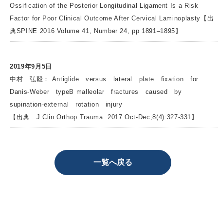
Ossification of the Posterior Longitudinal Ligament Is a Risk
Factor for Poor Clinical Outcome After Cervical Laminoplasty【出
典SPINE 2016 Volume 41, Number 24, pp 1891–1895】
2019年9月5日
中村 弘毅： Antiglide versus lateral plate ﬁxation for
Danis-Weber typeB malleolar fractures caused by
supination-external rotation injury
【出典 J Clin Orthop Trauma. 2017 Oct-Dec;8(4):327-331】
一覧へ戻る