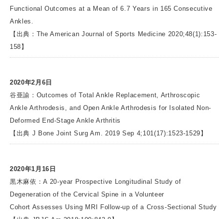
Functional Outcomes at a Mean of 6.7 Years in 165 Consecutive
Ankles.
【出典：The American Journal of Sports Medicine 2020;48(1):153-
158】
2020年2月6日
谷亜諭：Outcomes of Total Ankle Replacement, Arthroscopic
Ankle Arthrodesis, and Open Ankle Arthrodesis for Isolated Non-
Deformed End-Stage Ankle Arthritis
【出典 J Bone Joint Surg Am. 2019 Sep 4;101(17):1523-1529】
2020年1月16日
黒木麻依：A 20-year Prospective Longitudinal Study of
Degeneration of the Cervical Spine in a Volunteer
Cohort Assesses Using MRI Follow-up of a Cross-Sectional Study