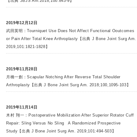
【出典 JBJS Am.2018;100:843-9】
2019年12月12日
武田英明：Tourniquet Use Does Not Affect Functional Ooutcomes
or Pain After Total Knee Arthroplasty【出典 J Bone Joint Surg Am.
2019,101:1821-1828】
2019年11月28日
月橋一創：Scapular Notching After Reverse Total Shoulder
Arthroplasty【出典 J Bone Joint Surg Am. 2018;100,1095-103】
2019年11月14日
木村 翔一：Postoperative Mobilization After Superior Rotator Cuff
Repair: Sling Versus No Sling A Randomized Prospective
Study【出典 J Bone Joint Surg Am. 2019;101:494-503】