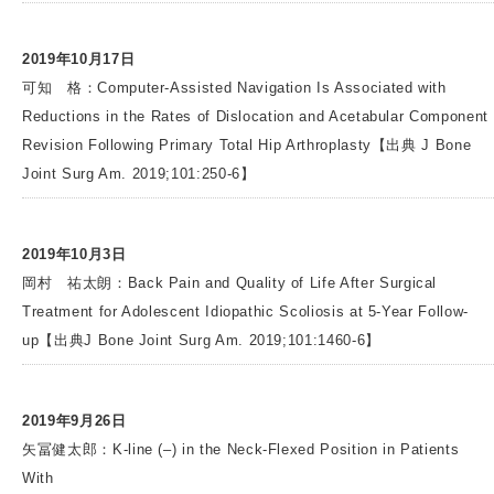
2019年10月17日
可知 格：Computer-Assisted Navigation Is Associated with
Reductions in the Rates of Dislocation and Acetabular Component
Revision Following Primary Total Hip Arthroplasty【出典 J Bone
Joint Surg Am. 2019;101:250-6】
2019年10月3日
岡村 祐太朗：Back Pain and Quality of Life After Surgical
Treatment for Adolescent Idiopathic Scoliosis at 5-Year Follow-
up【出典J Bone Joint Surg Am. 2019;101:1460-6】
2019年9月26日
矢冨健太郎：K-line (–) in the Neck-Flexed Position in Patients
With