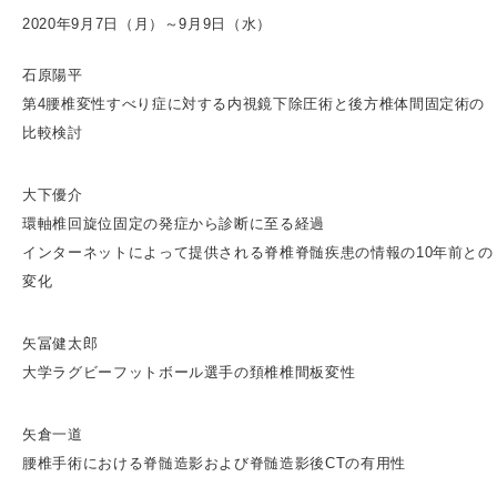
2020年9月7日（月）～9月9日（水）
石原陽平
第4腰椎変性すべり症に対する内視鏡下除圧術と後方椎体間固定術の
比較検討
大下優介
環軸椎回旋位固定の発症から診断に至る経過
インターネットによって提供される脊椎脊髄疾患の情報の10年前との
変化
矢冨健太郎
大学ラグビーフットボール選手の頚椎椎間板変性
矢倉一道
腰椎手術における脊髄造影および脊髄造影後CTの有用性