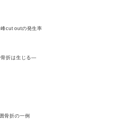
峰cut outの発生率
骨骨折は生じる―
囲骨折の一例