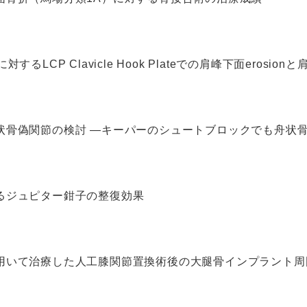
るLCP Clavicle Hook Plateでの肩峰下面erosionと肩
状骨偽関節の検討 ―キーパーのシュートブロックでも舟状
るジュピター鉗子の整復効果
用いて治療した人工膝関節置換術後の大腿骨インプラント周