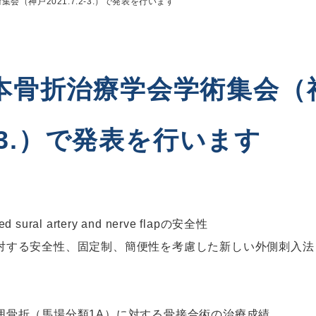
会（神戸2021.7.2-3.）で発表を行います
日本骨折治療学会学術集会（
.2-3.）で発表を行います
 sural artery and nerve flapの安全性
対する安全性、固定制、簡便性を考慮した新しい外側刺入法
囲骨折（馬場分類1A）に対する骨接合術の治療成績