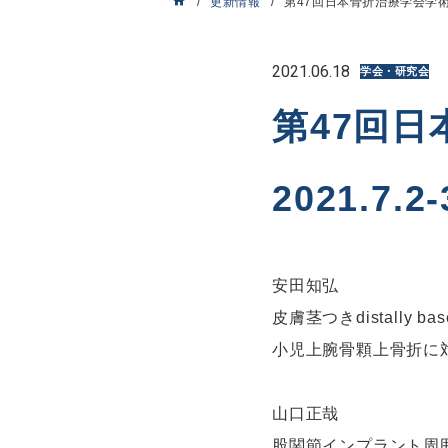
更新情報
第47回日本骨折治療学会学術集
2021.06.18
学会・研究会
第47回
2021.7
安田知弘
皮膚茎つきdistally based
小児上腕骨顆上骨折に
山口正哉
股関節インプラント周