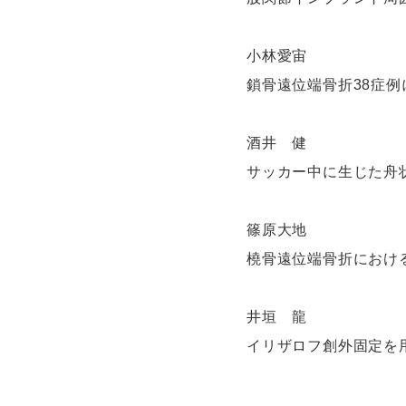
小林愛宙
鎖骨遠位端骨折38症例に対す
酒井 健
サッカー中に生じた舟
篠原大地
橈骨遠位端骨折におけ
井垣 龍
イリザロフ創外固定を